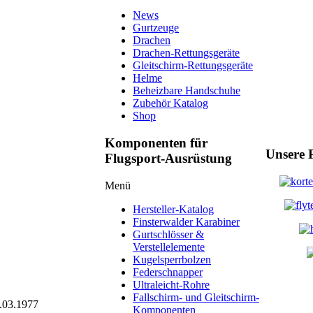
News
Gurtzeuge
Drachen
Drachen-Rettungsgeräte
Gleitschirm-Rettungsgeräte
Helme
Beheizbare Handschuhe
Zubehör Katalog
Shop
Komponenten für
Unsere 
Flugsport-Ausrüstung
Menü
Hersteller-Katalog
Finsterwalder Karabiner
Gurtschlösser &
Verstellelemente
Kugelsperrbolzen
Federschnapper
Ultraleicht-Rohre
Fallschirm- und Gleitschirm-
4.03.1977
Komponenten