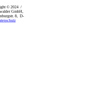
ight © 2024 /
rwalder GmbH,
burgstr. 8, D-
tenschutz