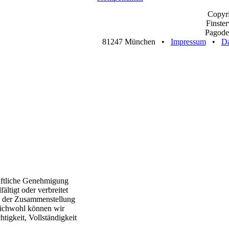
Copyr
Finste
Pagoden
81247 München •
Impressum
•
Da
riftliche Genehmigung
ältigt oder verbreitet
ei der Zusammenstellung
eichwohl können wir
tigkeit, Vollständigkeit