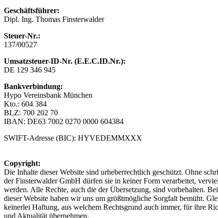
Geschäftsführer:
Dipl. Ing. Thomas Finsterwalder
Steuer-Nr.:
137/00527
Umsatzsteuer-ID-Nr.
(E.E.C.ID.Nr.):
DE 129 346 945
Bankverbindung:
Hypo Vereinsbank München
Kto.: 604 384
BLZ: 700 202 70
IBAN: DE63 7002 0270 0000 604384
SWIFT-Adresse (BIC): HYVEDEMMXXX
Copyright:
Die Inhalte dieser Website sind urheberrechtlich geschützt. Ohne sch
der Finsterwalder GmbH dürfen sie in keiner Form verarbeitet, vervielf
werden. Alle Rechte, auch die der Übersetzung, sind vorbehalten. B
dieser Website haben wir uns um größtmögliche Sorgfalt bemüht. Gl
keinerlei Haftung, aus welchem Rechtsgrund auch immer, für ihre Rich
und Aktualität übernehmen.